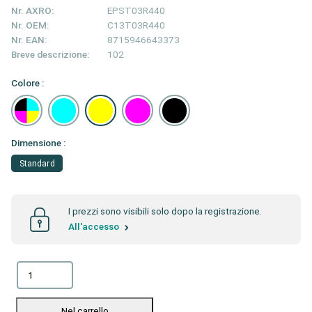
Nr. AXRO:
EPST03R440
Nr. OEM:
C13T03R440
Nr. EAN:
8715946643373
Breve descrizione:
102
Colore :
Dimensione :
Standard
I prezzi sono visibili solo dopo la registrazione.
All'accesso
Nel carrello