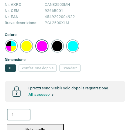
Nr. AXRO:
CANB2500MH
Nr. OEM:
9266B001
Nr. EAN:
4549292004922
Breve descrizione:
PGI-2500XLM
Colore :
Dimensione :
XL
confezione doppia
Standard
I prezzi sono visibili solo dopo la registrazione.
All'accesso
Nel carrello