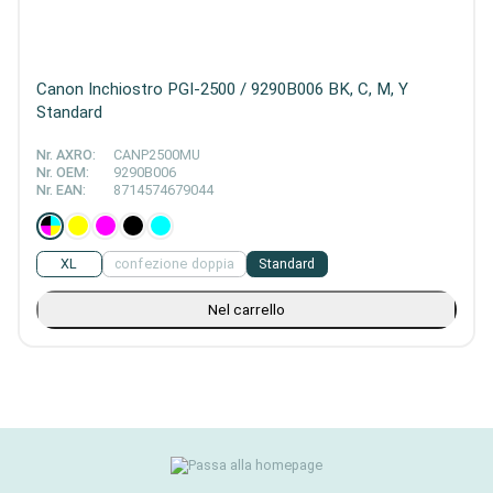
Canon Inchiostro PGI-2500 / 9290B006 BK, C, M, Y
Standard
Nr. AXRO:
CANP2500MU
Nr. OEM:
9290B006
Nr. EAN:
8714574679044
XL
confezione doppia
Standard
Nel carrello