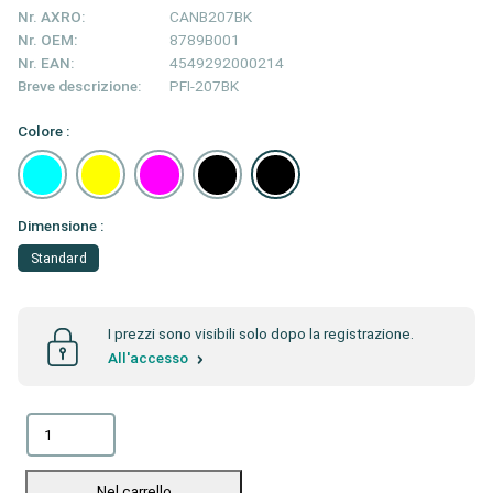
Nr. AXRO:
CANB207BK
Nr. OEM:
8789B001
Nr. EAN:
4549292000214
Breve descrizione:
PFI-207BK
Colore :
Dimensione :
Standard
I prezzi sono visibili solo dopo la registrazione.
All'accesso
Nel carrello