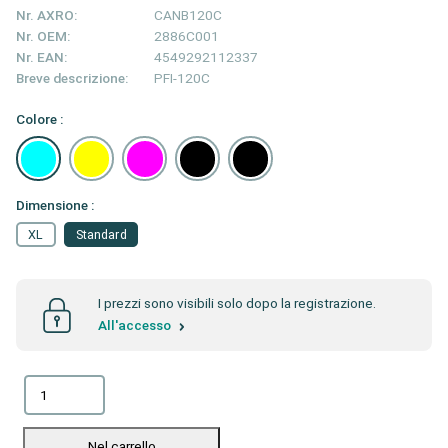
Nr. AXRO:
CANB120C
Nr. OEM:
2886C001
Nr. EAN:
4549292112337
Breve descrizione:
PFI-120C
Colore :
Dimensione :
XL
Standard
I prezzi sono visibili solo dopo la registrazione.
All'accesso
Nel carrello