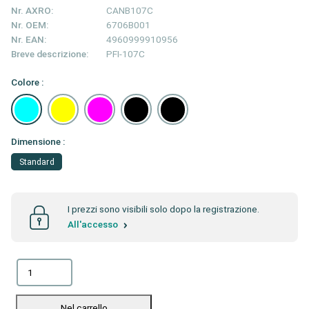
Nr. AXRO:
CANB107C
Nr. OEM:
6706B001
Nr. EAN:
4960999910956
Breve descrizione:
PFI-107C
Colore :
Dimensione :
Standard
I prezzi sono visibili solo dopo la registrazione.
All'accesso
Nel carrello