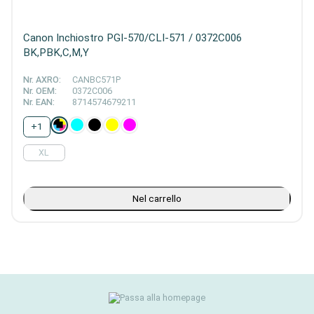
Canon Inchiostro PGI-570/CLI-571 / 0372C006
BK,PBK,C,M,Y
Nr. AXRO:
CANBC571P
Nr. OEM:
0372C006
Nr. EAN:
8714574679211
+
1
XL
Nel carrello