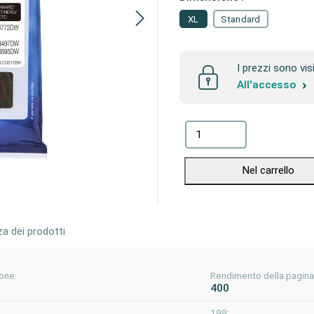
XL
Standard
I prezzi sono vis
All'accesso
Nel carrello
za dei prodotti
one:
Rendimento della pagina
400
199: