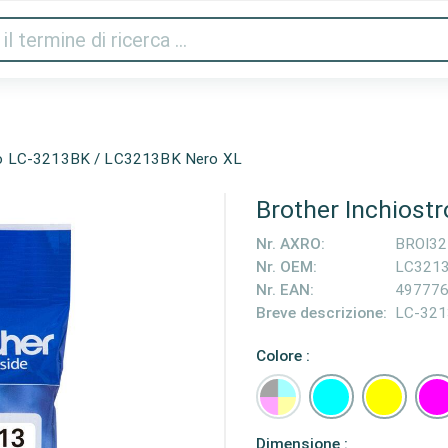
Audio e video
Stampanti e scanner
Gaming
Cas
tro LC-3213BK / LC3213BK Nero XL
Brother Inchiost
Nr. AXRO:
BROI3
Nr. OEM:
LC321
Nr. EAN:
49777
Breve descrizione:
LC-32
Colore :
Dimensione :