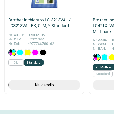
Brother Inchiostro LC-3213VAL /
Brother In
LC3213VAL BK, C, M, Y Standard
LC421XLVAL
Multipack
Nr. AXRO:
BROI3213VO
Nr. OEM:
LC3213VAL
Nr. AXRO:
Nr. EAN:
4977766780162
Nr. OEM:
Nr. EAN:
XL
Standard
XL Multipa
Standard
Nel carrello