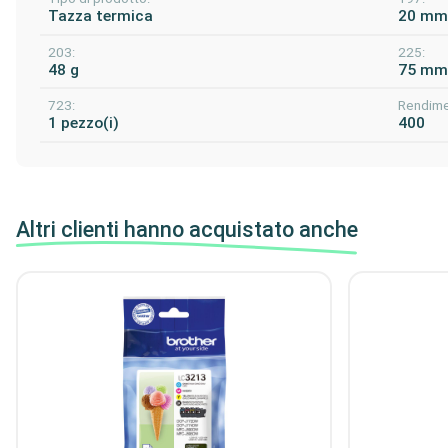
Tazza termica
20 m
203:
225:
48 g
75 m
723:
Rendime
1 pezzo(i)
400
Altri clienti hanno acquistato anche