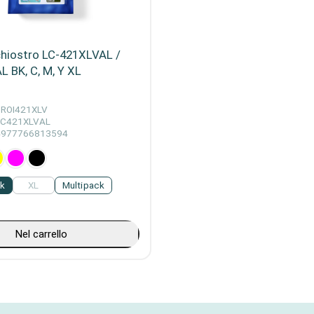
chiostro LC-421XLVAL /
 BK, C, M, Y XL
BROI421XLV
LC421XLVAL
4977766813594
ck
XL
Multipack
Nel carrello