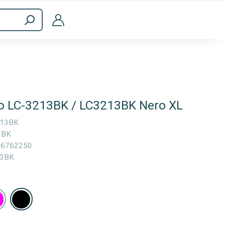
a
Accessori per computer
ro LC-3213BK / LC3213BK Nero XL
213BK
3BK
66762250
13BK