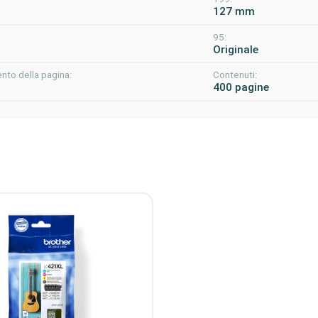
m
127 mm
95:
m
Originale
nto della pagina:
Contenuti:
400 pagine