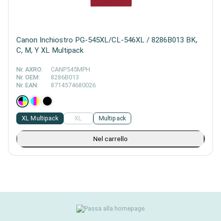
Canon Inchiostro PG-545XL/CL-546XL / 8286B013 BK,
C, M, Y XL Multipack
Nr. AXRO:
CANP545MPH
Nr. OEM:
8286B013
Nr. EAN:
8714574680026
XL Multipack
XL
Multipack
Nel carrello