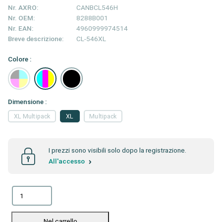
Nr. AXRO:
CANBCL546H
Nr. OEM:
8288B001
Nr. EAN:
4960999974514
Breve descrizione:
CL-546XL
Colore :
Dimensione :
XL Multipack
XL
Multipack
I prezzi sono visibili solo dopo la registrazione.
All'accesso
Nel carrello