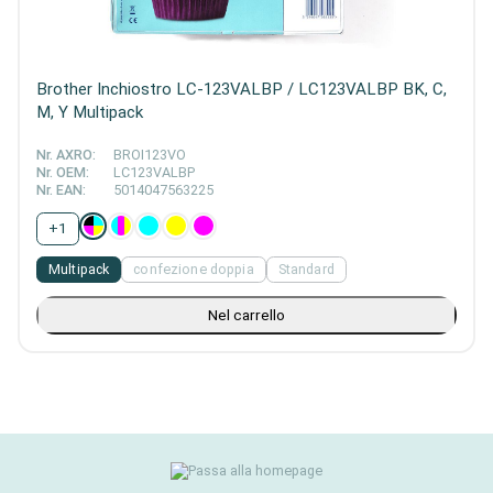
Brother Inchiostro LC-123VALBP / LC123VALBP BK, C,
M, Y Multipack
Nr. AXRO:
BROI123VO
Nr. OEM:
LC123VALBP
Nr. EAN:
5014047563225
+
1
Multipack
confezione doppia
Standard
Nel carrello