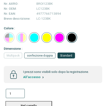
Nr. AXRO:
BROI123BK
Nr. OEM:
LC123BK
Nr. EAN:
4977766713894
Breve descrizione:
LC-123BK
Colore :
Dimensione :
Multipack
confezione doppia
Standard
I prezzi sono visibili solo dopo la registrazione.
All'accesso
Nel carrello