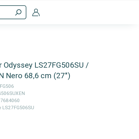
a
Accessori per computer
r Odyssey LS27FG506SU /
Nero 68,6 cm (27")
FG506
G506SUXEN
97684060
y LS27FG506SU