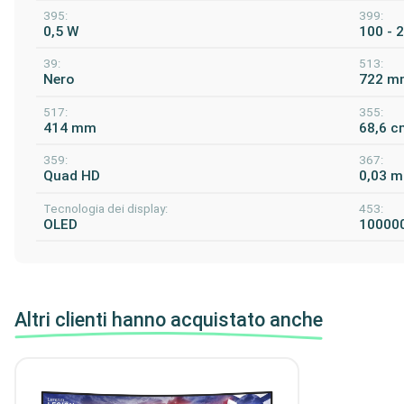
395:
399:
0,5 W
100 - 
39:
513:
Nero
722 m
517:
355:
414 mm
68,6 c
359:
367:
Quad HD
0,03 m
Tecnologia dei display:
453:
OLED
10000
Altri clienti hanno acquistato anche