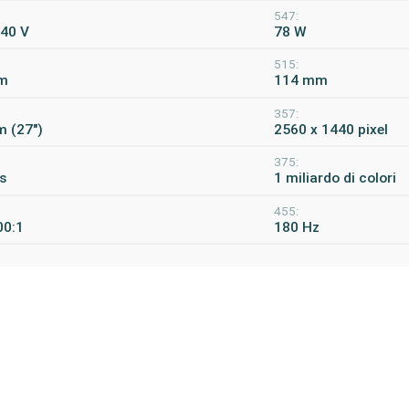
547:
240 V
78 W
515:
m
114 mm
357:
m (27")
2560 x 1440 pixel
375:
s
1 miliardo di colori
455:
00:1
180 Hz