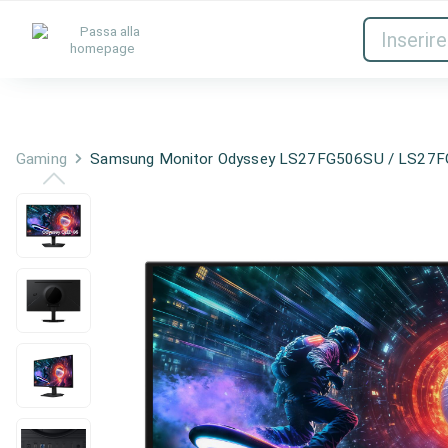
Inchiostri e toner
Rete
Gaming
Samsung Monitor Odyssey LS27FG506SU / LS27F