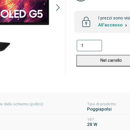
I prezzi sono vis
All'accesso
Nel carrello
e dello schermo (pollici):
Tipo di prodotto:
Poggiapolsi
187:
28 W