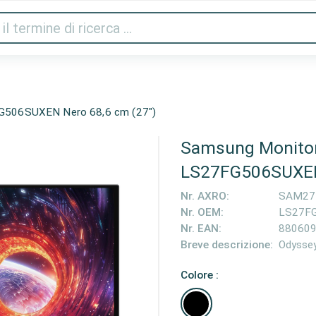
Audio e video
Stampanti e scanner
Gaming
Cas
G506SUXEN Nero 68,6 cm (27")
Samsung Monito
LS27FG506SUXEN 
Nr. AXRO:
SAM27
Nr. OEM:
LS27F
Nr. EAN:
88060
Breve descrizione:
Odysse
Colore :