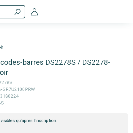
ménagers
Accessoires informatiques
ir
 codes-barres DS2278S / DS2278-
ir
2278S
8-SR7U2100PRW
3180224
8S
visibles qu'après l'inscription.