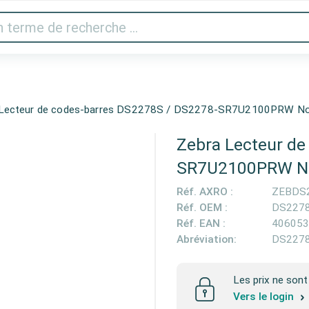
 vidéo
Imprimantes & scanner
Gaming
Appareils 
 Lecteur de codes-barres DS2278S / DS2278-SR7U2100PRW No
Zebra Lecteur de
SR7U2100PRW No
Réf. AXRO :
ZEBDS
Réf. OEM :
DS227
Réf. EAN :
406053
Abréviation:
DS227
Les prix ne sont 
Vers le login