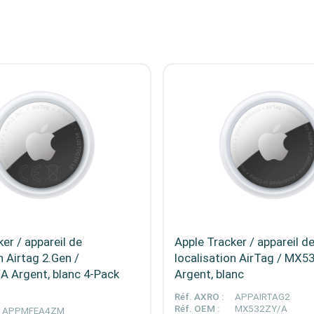
er / appareil de
Apple Tracker / appareil d
n Airtag 2.Gen /
localisation AirTag / MX
 Argent, blanc 4-Pack
Argent, blanc
Réf. AXRO :
APPAIRTAG2
Réf. OEM :
MX532ZY/A
APPMFEA4ZM