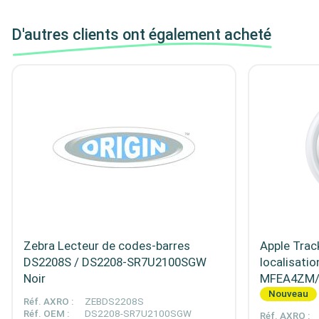
D'autres clients ont également acheté
Zebra Lecteur de codes-barres
Apple Track
DS2208S / DS2208-SR7U2100SGW
localisatio
Noir
MFEA4ZM/A
Nouveau
Réf. AXRO :
ZEBDS2208S
Réf. OEM :
DS2208-SR7U2100SGW
Réf. AXRO :