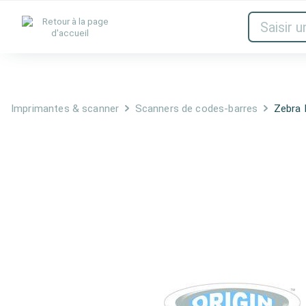
Encres & toners
Réseau
Audio et
Imprimantes & scanner
Scanners de codes-barres
Zebra