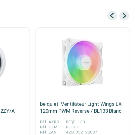
e
be quiet! Ventilateur Light Wings LX
532ZY/A
120mm PWM Reverse / BL133 Blanc
Réf. AXRO :
BEQBL133
Réf. OEM :
BL133
Réf. EAN :
4260052192887