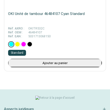
OKI Unité de tambour 46484107 Cyan Standard
Réf. AXRO :
OKITR532C
Réf. OEM :
46484107
Réf. EAN :
5031713068150
Standard
Ajouter au panier
Aspects juridiques