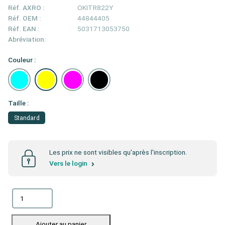
Réf. AXRO :
OKITR822Y
Réf. OEM :
44844405
Réf. EAN :
5031713053750
Abréviation:
Couleur :
Taille :
Standard
Les prix ne sont visibles qu'après l'inscription.
Vers le login
Ajouter au panier