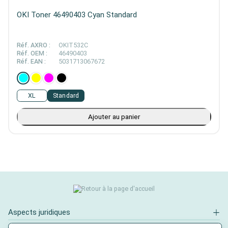
OKI Toner 46490403 Cyan Standard
Réf. AXRO :
OKIT532C
Réf. OEM :
46490403
Réf. EAN :
5031713067672
XL
Standard
Ajouter au panier
Aspects juridiques