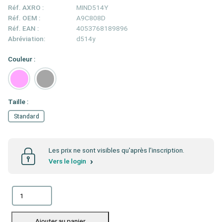
Réf. AXRO :
MIND514Y
Réf. OEM :
A9C808D
Réf. EAN :
4053768189896
Abréviation:
d514y
Couleur :
Taille :
Standard
Les prix ne sont visibles qu'après l'inscription.
Vers le login
Ajouter au panier