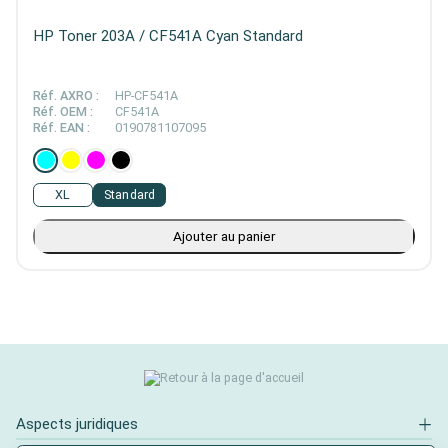
HP Toner 203A / CF541A Cyan Standard
Réf. AXRO :
HP-CF541A
Réf. OEM :
CF541A
Réf. EAN :
0190781107095
XL
Standard
Ajouter au panier
Aspects juridiques