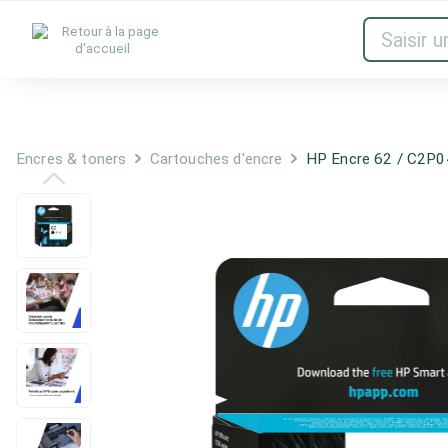
Encres & toners
Réseau
Audio et
Encres & toners
Cartouches d'encre
HP Encre 62 / C2P0