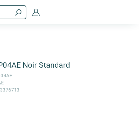
ménagers
Accessoires informatiques
P04AE Noir Standard
P04AE
AE
3376713