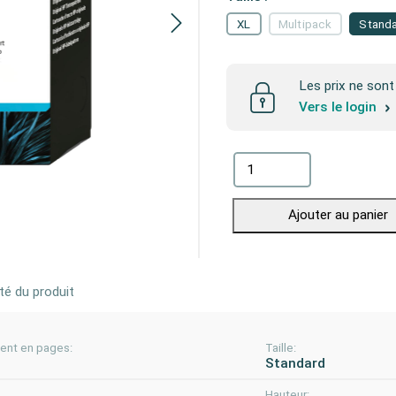
XL
Multipack
Stand
Les prix ne sont 
Vers le login
Ajouter au panier
té du produit
nt en pages:
Taille:
Standard
Hauteur: