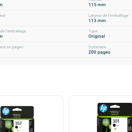
m
115 mm
eur:
Largeur de l'emballage:
m
113 mm
de l'emballage:
Type:
m
Original
nt en pages:
Sommaire:
200 pages