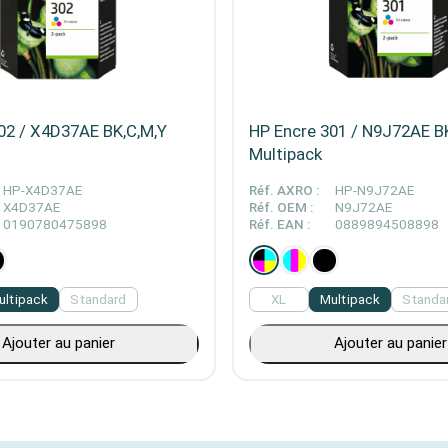
02 / X4D37AE BK,C,M,Y
HP Encre 301 / N9J72AE B
Multipack
HP-X4D37AE
Réf. AXRO :
HP-N9J72AE
X4D37AE
Réf. OEM :
N9J72AE
0190780475898
Réf. EAN :
0889894508898
ultipack
Standard
XL
Multipack
Standa
Ajouter au panier
Ajouter au panier