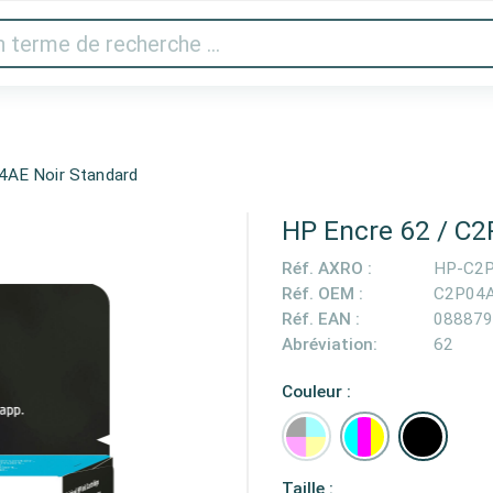
 vidéo
Imprimantes & scanner
Gaming
Appareils 
4AE Noir Standard
HP Encre 62 / C2
Réf. AXRO :
HP-C2
Réf. OEM :
C2P04
Réf. EAN :
088879
Abréviation:
62
Couleur :
Taille :