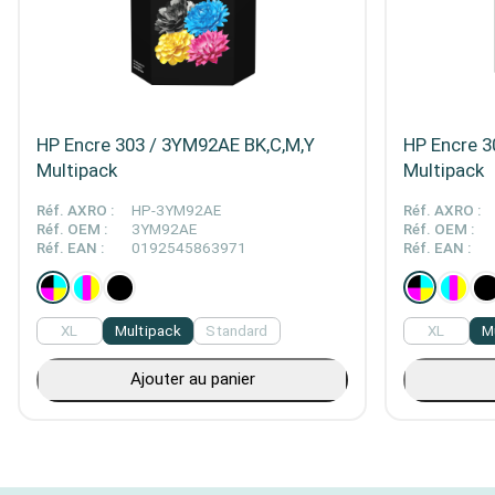
HP Encre 303 / 3YM92AE BK,C,M,Y
HP Encre 3
Multipack
Multipack
Réf. AXRO :
HP-3YM92AE
Réf. AXRO :
Réf. OEM :
3YM92AE
Réf. OEM :
Réf. EAN :
0192545863971
Réf. EAN :
XL
Multipack
Standard
XL
M
Ajouter au panier