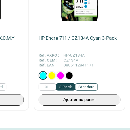
K,C,M,Y
HP Encre 711 / CZ134A Cyan 3-Pack
Réf. AXRO :
HP-CZ134A
Réf. OEM :
CZ134A
Réf. EAN :
0886112841171
rd
XL
3-Pack
Standard
Ajouter au panier