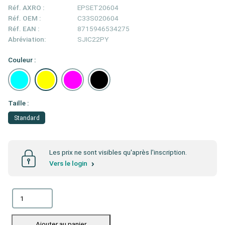
Réf. AXRO :
EPSET20604
Réf. OEM :
C33S020604
Réf. EAN :
8715946534275
Abréviation:
SJIC22PY
Couleur :
Taille :
Standard
Les prix ne sont visibles qu'après l'inscription.
Vers le login
Ajouter au panier