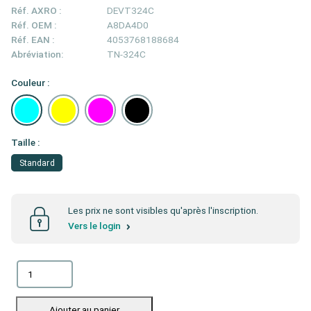
Réf. AXRO :
DEVT324C
Réf. OEM :
A8DA4D0
Réf. EAN :
4053768188684
Abréviation:
TN-324C
Couleur :
Taille :
Standard
Les prix ne sont visibles qu'après l'inscription.
Vers le login
Ajouter au panier