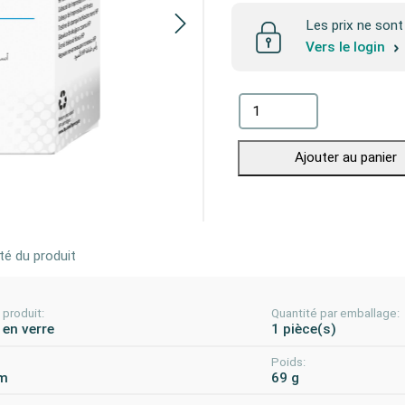
Les prix ne sont 
Vers le login
Ajouter au panier
té du produit
produit:
Quantité par emballage:
 en verre
1 pièce(s)
:
Poids:
m
69 g