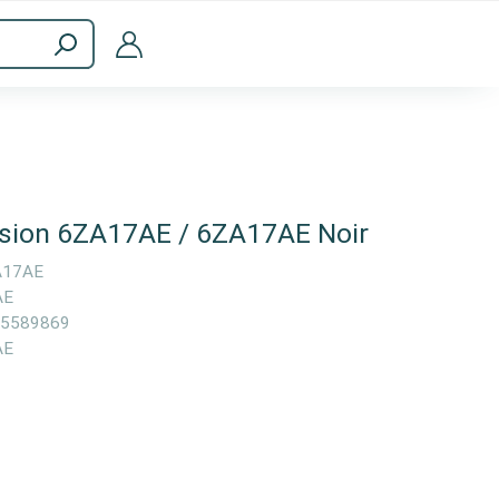
ménagers
Accessoires informatiques
ssion 6ZA17AE / 6ZA17AE Noir
A17AE
AE
5589869
AE