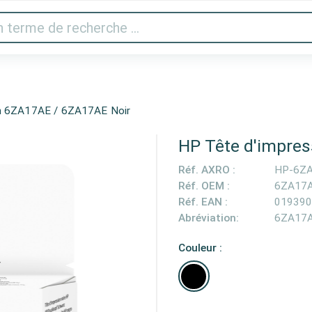
 vidéo
Imprimantes & scanner
Gaming
Appareils 
on 6ZA17AE / 6ZA17AE Noir
HP Tête d'impre
Réf. AXRO :
HP-6Z
Réf. OEM :
6ZA17
Réf. EAN :
019390
Abréviation:
6ZA17
Couleur :