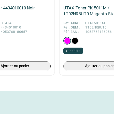
r 4434010010 Noir
UTAX Toner PK-5011M /
1T02NRBUT0 Magenta St
UTAT4030
Réf. AXRO :
UTAT5011M
4434010010
Réf. OEM :
1T02NRBUT0
4053768180657
Réf. EAN :
4053768186956
Standard
Ajouter au panier
Ajouter au panier