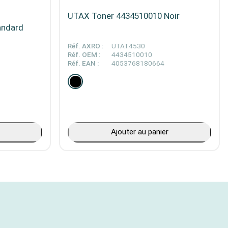
UTAX Toner 4434510010 Noir
andard
Réf. AXRO :
UTAT4530
Réf. OEM :
4434510010
Réf. EAN :
4053768180664
Ajouter au panier