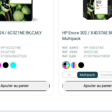
24 / 6C3Z1NE BK,C,M,Y
HP Encre 302 / X4D37AE B
Multipack
HP-6C3Z1NE
Réf. AXRO :
HP-X4D37AE
6C3Z1NE
Réf. OEM :
X4D37AE
0196548697526
Réf. EAN :
0190780475898
XL
Multipack
Standa
Ajouter au panier
Ajouter au panier