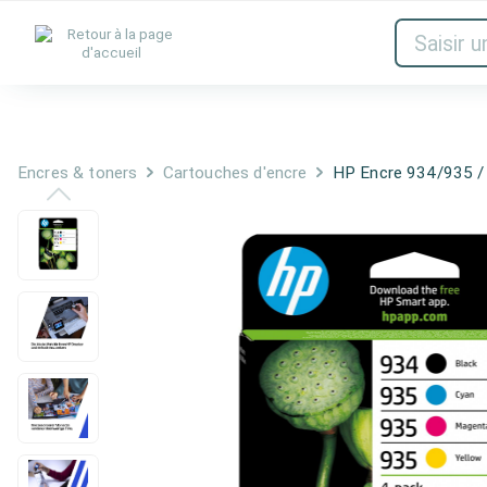
Encres & toners
Réseau
Audio et
Encres & toners
Cartouches d'encre
HP Encre 934/935 /