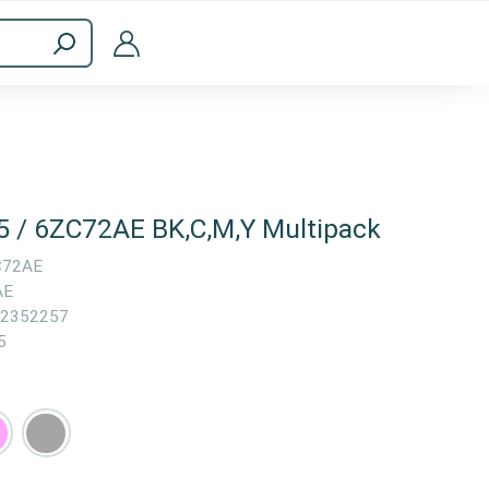
ménagers
Accessoires informatiques
 / 6ZC72AE BK,C,M,Y Multipack
C72AE
AE
2352257
5