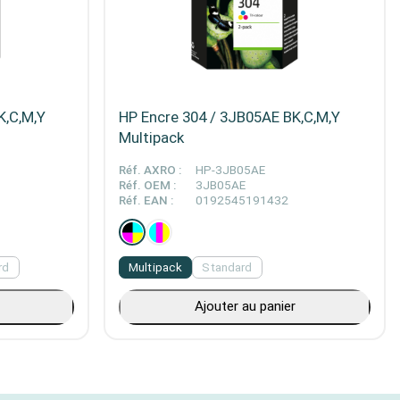
K,C,M,Y
HP Encre 304 / 3JB05AE BK,C,M,Y
Multipack
Réf. AXRO :
HP-3JB05AE
Réf. OEM :
3JB05AE
Réf. EAN :
0192545191432
rd
Multipack
Standard
Ajouter au panier