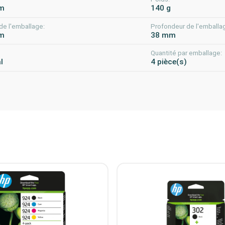
m
140 g
de l'emballage:
Profondeur de l'emballa
m
38 mm
Quantité par emballage:
l
4 pièce(s)