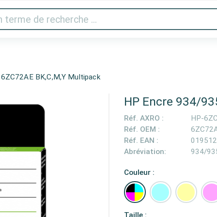
 vidéo
Imprimantes & scanner
Gaming
Appareils 
 6ZC72AE BK,C,M,Y Multipack
HP Encre 934/935
Réf. AXRO :
HP-6Z
Réf. OEM :
6ZC72
Réf. EAN :
019512
Abréviation:
934/93
Couleur :
Taille :