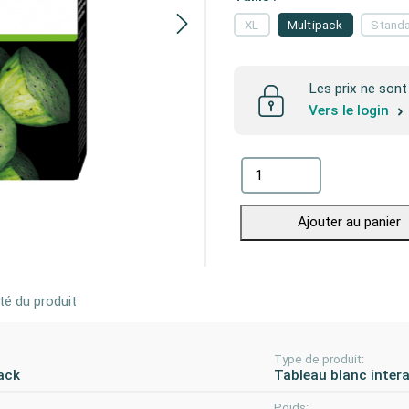
XL
Multipack
Stand
Les prix ne sont 
Vers le login
Ajouter au panier
té du produit
Type de produit:
ack
Tableau blanc intera
:
Poids: