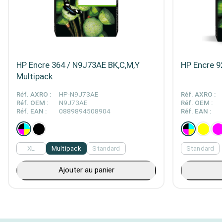
HP Encre 364 / N9J73AE BK,C,M,Y
HP Encre 9
Multipack
Réf. AXRO :
HP-N9J73AE
Réf. AXRO :
Réf. OEM :
N9J73AE
Réf. OEM :
Réf. EAN :
0889894508904
Réf. EAN :
XL
Multipack
Standard
Standard
Ajouter au panier