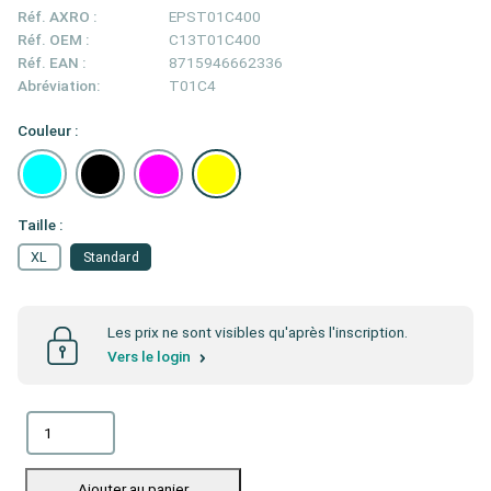
Réf. AXRO :
EPST01C400
Réf. OEM :
C13T01C400
Réf. EAN :
8715946662336
Abréviation:
T01C4
Couleur :
Taille :
XL
Standard
Les prix ne sont visibles qu'après l'inscription.
Vers le login
Ajouter au panier