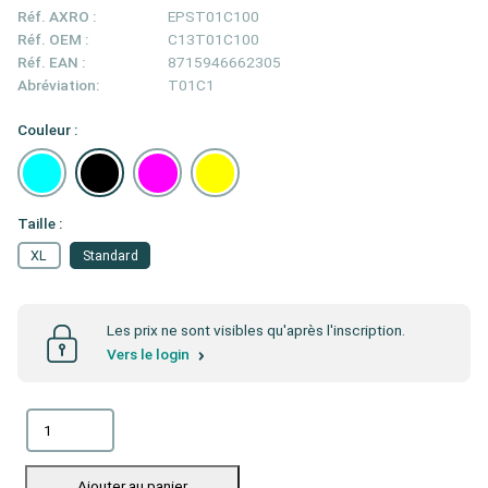
Réf. AXRO :
EPST01C100
Réf. OEM :
C13T01C100
Réf. EAN :
8715946662305
Abréviation:
T01C1
Couleur :
Taille :
XL
Standard
Les prix ne sont visibles qu'après l'inscription.
Vers le login
Ajouter au panier