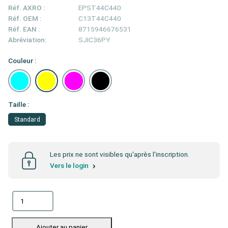
Réf. AXRO :
EPST44C440
Réf. OEM :
C13T44C440
Réf. EAN :
8715946676531
Abréviation:
SJIC36PY
Couleur :
Taille :
Standard
Les prix ne sont visibles qu'après l'inscription.
Vers le login
Ajouter au panier