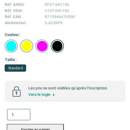
Réf. AXRO :
EPST44C140
Réf. OEM :
C13T44C140
Réf. EAN :
8715946676500
Abréviation:
SJIC36PK
Couleur :
Taille :
Standard
Les prix ne sont visibles qu'après l'inscription.
Vers le login
Ajouter au panier