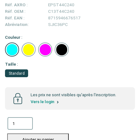
Réf. AXRO :
EPST44C240
Réf. OEM :
C13T44C240
Réf. EAN :
8715946676517
Abréviation:
SJIC36PC
Couleur :
Taille :
Standard
Les prix ne sont visibles qu'après l'inscription.
Vers le login
Ajouter au panier