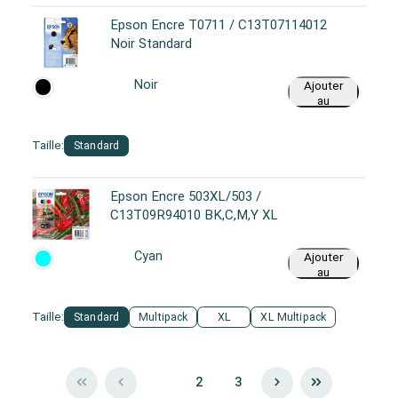
Epson Encre T0711 / C13T07114012
Noir Standard
Noir
Ajouter
au
panier
Taille:
Standard
Epson Encre 503XL/503 /
C13T09R94010 BK,C,M,Y XL
Cyan
Ajouter
au
panier
Taille:
Standard
Multipack
XL
XL Multipack
1
2
3