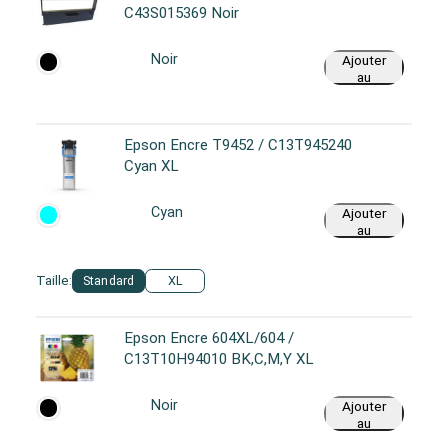
C43S015369 Noir
Noir
Ajouter
au
panier
Epson Encre T9452 / C13T945240
Cyan XL
Cyan
Ajouter
au
panier
Taille:
Standard
XL
Epson Encre 604XL/604 /
C13T10H94010 BK,C,M,Y XL
Noir
Ajouter
au
panier