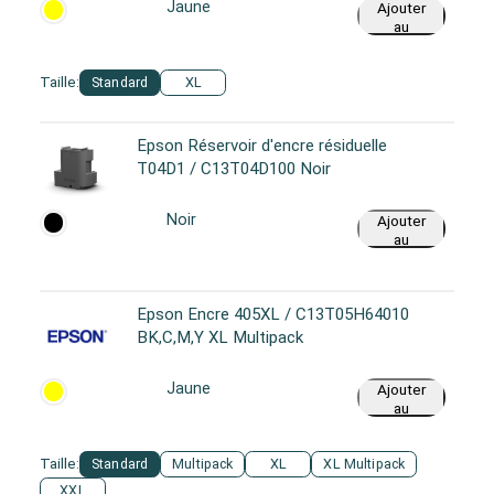
Jaune
Ajouter
au
panier
Taille:
Standard
XL
Epson Réservoir d'encre résiduelle
T04D1 / C13T04D100 Noir
Noir
Ajouter
au
panier
Epson Encre 405XL / C13T05H64010
BK,C,M,Y XL Multipack
Jaune
Ajouter
au
panier
Taille:
Standard
Multipack
XL
XL Multipack
XXL