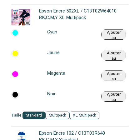
Epson Encre 502XL / C13T02W64010
BK,C,M,Y XL Multipack
Cyan
Ajouter
au
panier
Jaune
Ajouter
au
panier
Magenta
Ajouter
au
panier
Noir
Ajouter
au
panier
Taille:
Standard
Multipack
XL Multipack
Epson Encre 102 / C13T03R640
BK,C,M,Y Standard