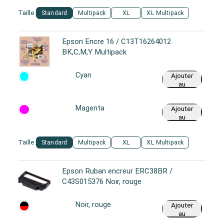
Taille:
Standard
Multipack
XL
XL Multipack
Epson Encre 16 / C13T16264012
BK,C,M,Y Multipack
Cyan
Ajouter
au
panier
Magenta
Ajouter
au
panier
Taille:
Standard
Multipack
XL
XL Multipack
Epson Ruban encreur ERC38BR /
C43S015376 Noir, rouge
Noir, rouge
Ajouter
au
panier