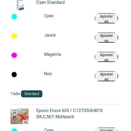
Cyan Standard
Cyan
Ajouter
au
panier
Jaune
Ajouter
au
panier
Magenta
Ajouter
au
panier
Noir
Ajouter
au
panier
Taille:
Standard
Epson Encre 603 / C13T03U64010
BK,C,M,Y Multipack
Cyan
Ajouter