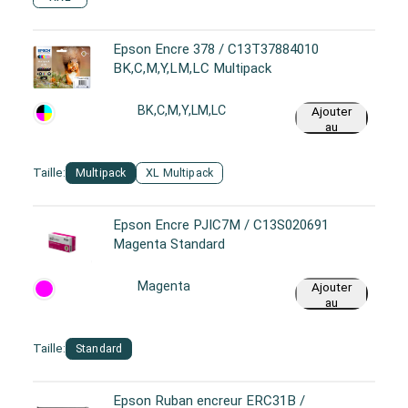
Epson Encre 378 / C13T37884010
BK,C,M,Y,LM,LC Multipack
BK,C,M,Y,LM,LC
Ajouter
au
panier
Taille:
Multipack
XL Multipack
Epson Encre PJIC7M / C13S020691
Magenta Standard
Magenta
Ajouter
au
panier
Taille:
Standard
Epson Ruban encreur ERC31B /