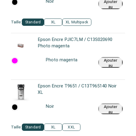
Noir
Ajouter
au
panier
Taille:
Standard
XL
XL Multipack
Epson Encre PJIC7LM / C13S020690
Photo magenta
Photo magenta
Ajouter
au
panier
Epson Encre T9651 / C13T965140 Noir
XL
Noir
Ajouter
au
panier
Taille:
Standard
XL
XXL