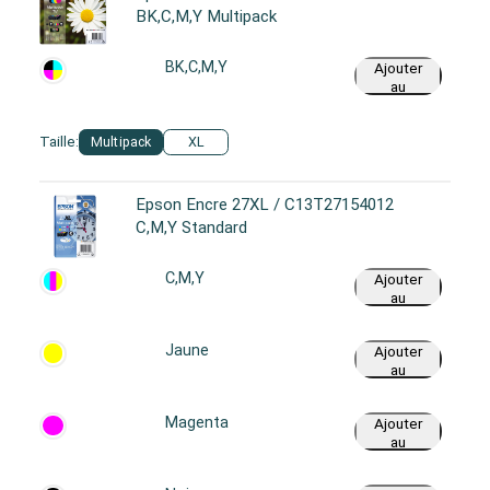
BK,C,M,Y Multipack
BK,C,M,Y
Ajouter
au
panier
Taille:
Multipack
XL
Epson Encre 27XL / C13T27154012
C,M,Y Standard
C,M,Y
Ajouter
au
panier
Jaune
Ajouter
au
panier
Magenta
Ajouter
au
panier