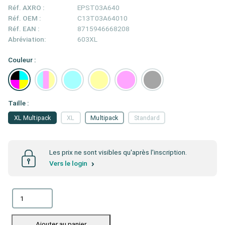
Réf. AXRO :
EPST03A640
Réf. OEM :
C13T03A64010
Réf. EAN :
8715946668208
Abréviation:
603XL
Couleur :
Taille :
XL Multipack
XL
Multipack
Standard
Les prix ne sont visibles qu'après l'inscription.
Vers le login
Ajouter au panier