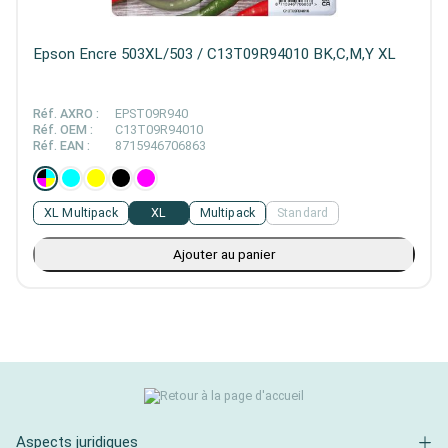
Epson Encre 503XL/503 / C13T09R94010 BK,C,M,Y XL
Réf. AXRO :
EPST09R940
Réf. OEM :
C13T09R94010
Réf. EAN :
8715946706863
XL Multipack
XL
Multipack
Standard
Ajouter au panier
Aspects juridiques