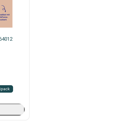
264012
ipack