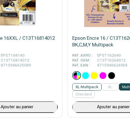
re 16XXL / C13T16814012
Epson Encre 16 / C13T16
BK,C,M,Y Multipack
EPST168140
Réf. AXRO :
EPST162640
C13T16814012
Réf. OEM :
C13T16264012
8715946625089
Réf. EAN :
8715946624969
XL Multipack
XL
Mult
Standard
Ajouter au panier
Ajouter au panier