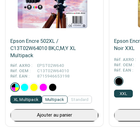
Epson Encre 502XL /
Epson Enc
C13T02W64010 BK,C,M,Y XL
Noir XXL
Multipack
Réf. AXRO :
Réf. OEM :
Réf. AXRO :
EPST02W640
Réf. EAN :
Réf. OEM :
C13T02W64010
Réf. EAN :
8715946653198
XXL
XL Multipack
Multipack
Standard
Ajouter au panier