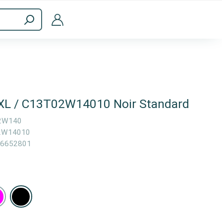
ménagers
Accessoires informatiques
XL / C13T02W14010 Noir Standard
2W140
2W14010
6652801