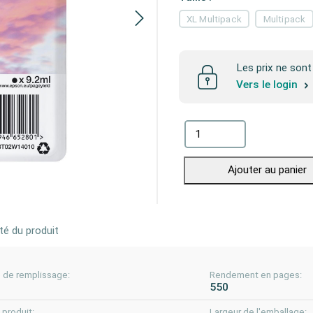
XL Multipack
Multipack
Les prix ne sont 
Vers le login
Ajouter au panier
té du produit
é de remplissage:
Rendement en pages:
550
produit:
Largeur de l'emballage: