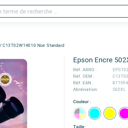
 vidéo
Imprimantes & scanner
Gaming
Appareils 
 / C13T02W14010 Noir Standard
Epson Encre 502
Réf. AXRO :
EPST0
Réf. OEM :
C13T0
Réf. EAN :
871594
Abréviation:
502XL
Couleur :
Taille :