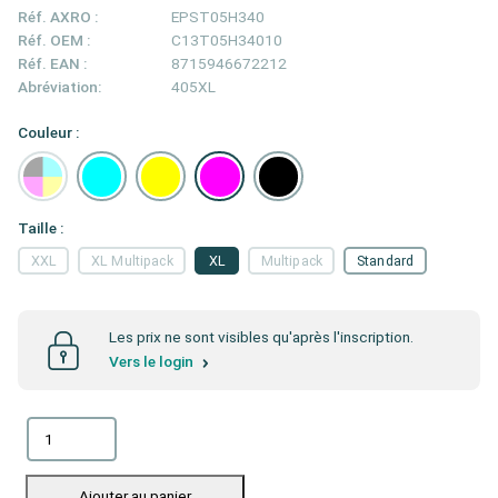
Réf. AXRO :
EPST05H340
Réf. OEM :
C13T05H34010
Réf. EAN :
8715946672212
Abréviation:
405XL
Couleur :
Taille :
XXL
XL Multipack
XL
Multipack
Standard
Les prix ne sont visibles qu'après l'inscription.
Vers le login
Ajouter au panier