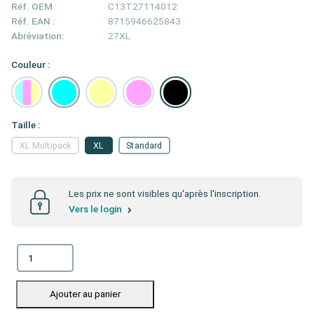
Réf. OEM :
C13T27114012
Réf. EAN :
8715946625843
Abréviation:
27XL
Couleur :
Taille :
XL Multipack
XL
Standard
Les prix ne sont visibles qu'après l'inscription.
Vers le login
Ajouter au panier