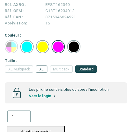
Réf. AXRO :
EPST162340
Réf. OEM :
C13T16234012
Réf. EAN :
8715946624921
Abréviation:
16
Couleur :
Taille :
XL Multipack
XL
Multipack
Standard
Les prix ne sont visibles qu'après l'inscription.
Vers le login
Ajouter au panier