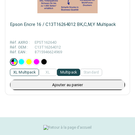
Epson Encre 16 / C13T16264012 BK,C,M,Y Multipack
Réf. AXRO :
EPST162640
Réf. OEM :
C13T16264012
Réf. EAN :
8715946624969
XL Multipack
XL
Multipack
Standard
Ajouter au panier