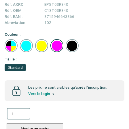
Réf. AXRO :
EPST03R340
Réf. OEM :
C13T03R340
Réf. EAN :
8715946643366
Abréviation:
102
Couleur :
Taille :
Standard
Les prix ne sont visibles qu'après l'inscription.
Vers le login
Ajouter au panier