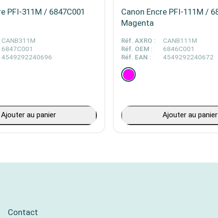
re PFI-311M / 6847C001
Canon Encre PFI-111M / 
Magenta
CANB311M
Réf. AXRO :
CANB111M
6847C001
Réf. OEM :
6846C001
4549292240696
Réf. EAN :
4549292240672
Ajouter au panier
Ajouter au panier
Contact