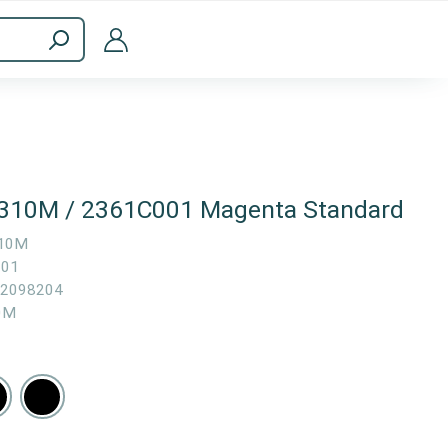
ménagers
Accessoires informatiques
-310M / 2361C001 Magenta Standard
10M
001
2098204
0M