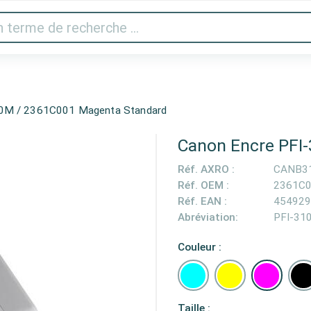
 vidéo
Imprimantes & scanner
Gaming
Appareils 
10M / 2361C001 Magenta Standard
Canon Encre PFI
Réf. AXRO :
CANB3
Réf. OEM :
2361C
Réf. EAN :
454929
Abréviation:
PFI-31
Couleur :
Taille :