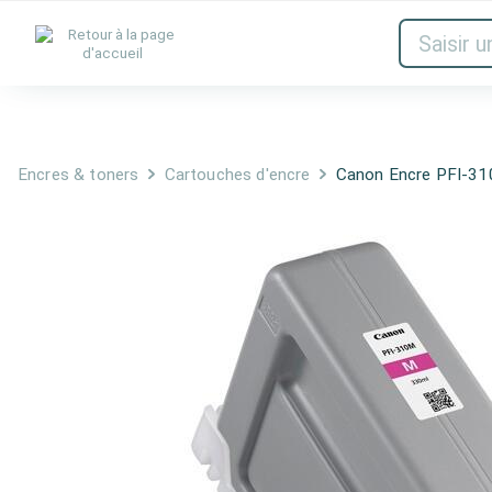
Encres & toners
Réseau
Audio et
Encres & toners
Cartouches d'encre
Canon Encre PFI-3