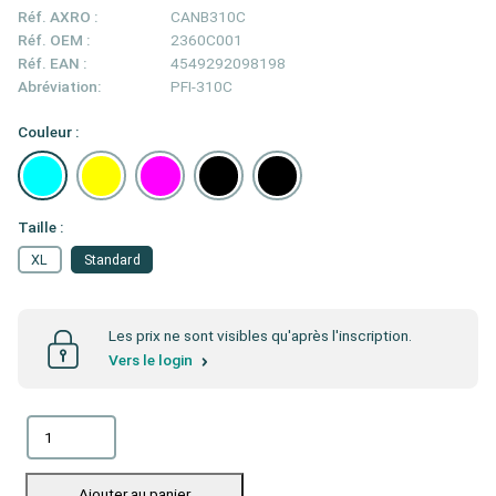
Réf. AXRO :
CANB310C
Réf. OEM :
2360C001
Réf. EAN :
4549292098198
Abréviation:
PFI-310C
Couleur :
Taille :
XL
Standard
Les prix ne sont visibles qu'après l'inscription.
Vers le login
Ajouter au panier