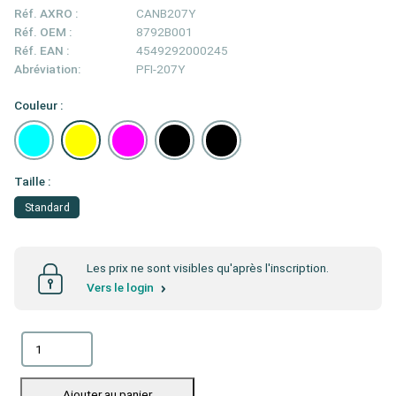
Réf. AXRO :
CANB207Y
Réf. OEM :
8792B001
Réf. EAN :
4549292000245
Abréviation:
PFI-207Y
Couleur :
Taille :
Standard
Les prix ne sont visibles qu'après l'inscription.
Vers le login
Ajouter au panier