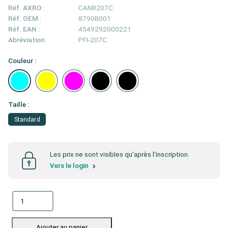
Réf. AXRO :
CANB207C
Réf. OEM :
8790B001
Réf. EAN :
4549292000221
Abréviation:
PFI-207C
Couleur :
Taille :
Standard
Les prix ne sont visibles qu'après l'inscription.
Vers le login
Ajouter au panier