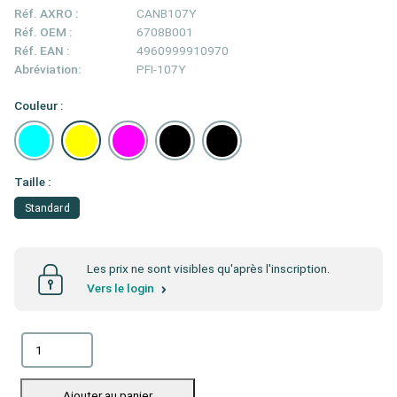
Réf. AXRO :
CANB107Y
Réf. OEM :
6708B001
Réf. EAN :
4960999910970
Abréviation:
PFI-107Y
Couleur :
Taille :
Standard
Les prix ne sont visibles qu'après l'inscription.
Vers le login
Ajouter au panier