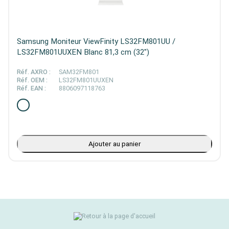
Samsung Moniteur ViewFinity LS32FM801UU /
LS32FM801UUXEN Blanc 81,3 cm (32")
Réf. AXRO :
SAM32FM801
Réf. OEM :
LS32FM801UUXEN
Réf. EAN :
8806097118763
Ajouter au panier