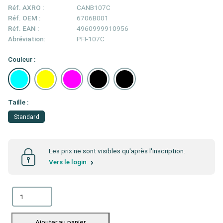
Réf. AXRO :
CANB107C
Réf. OEM :
6706B001
Réf. EAN :
4960999910956
Abréviation:
PFI-107C
Couleur :
Taille :
Standard
Les prix ne sont visibles qu'après l'inscription.
Vers le login
Ajouter au panier