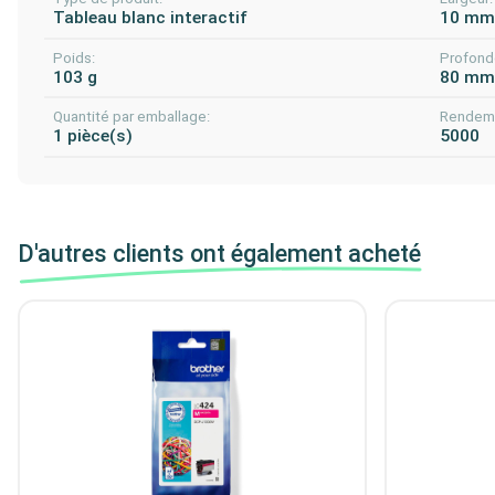
Tableau blanc interactif
10 m
Poids:
Profond
103 g
80 m
Quantité par emballage:
Rendeme
1 pièce(s)
5000
D'autres clients ont également acheté