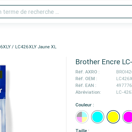
 vidéo
Imprimantes & scanner
Gaming
Appareils 
26XLY / LC426XLY Jaune XL
Brother Encre LC
Réf. AXRO :
BROI42
Réf. OEM :
LC426X
Réf. EAN :
497776
Abréviation:
LC-426
Couleur :
Taille :