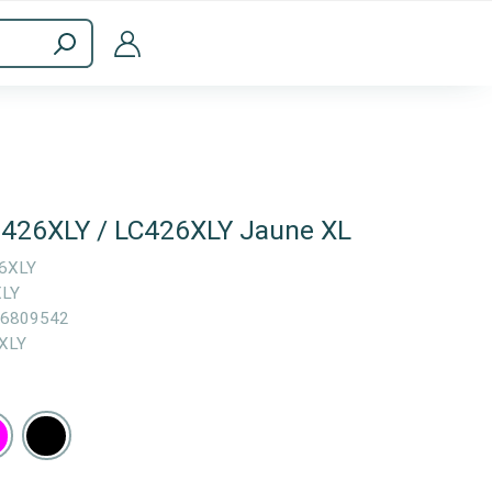
ménagers
Accessoires informatiques
-426XLY / LC426XLY Jaune XL
6XLY
LY
6809542
XLY