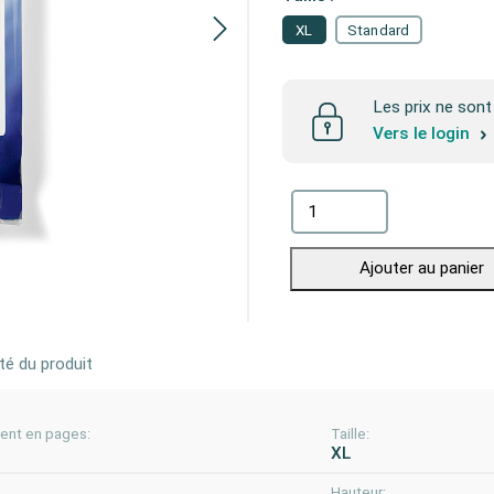
XL
Standard
Les prix ne sont 
Vers le login
Ajouter au panier
té du produit
nt en pages:
Taille:
XL
Hauteur: