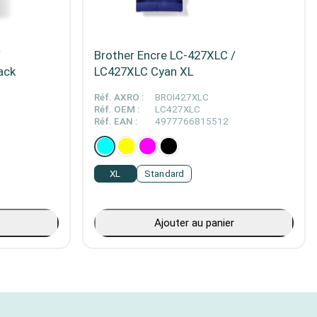
/
Brother Encre LC-427XLC /
ack
LC427XLC Cyan XL
Réf. AXRO :
BROI427XLC
Réf. OEM :
LC427XLC
Réf. EAN :
4977766815512
XL
Standard
Ajouter au panier