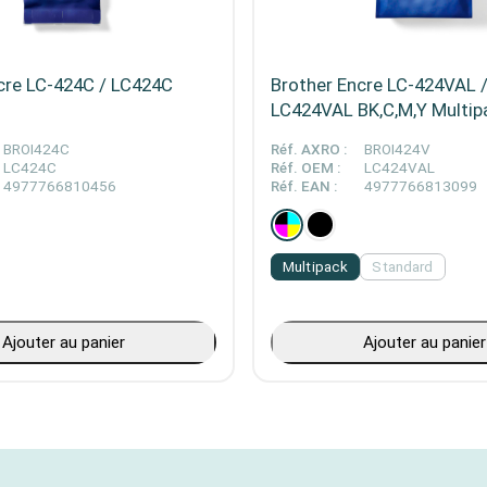
cre LC-424C / LC424C
Brother Encre LC-424VAL 
LC424VAL BK,C,M,Y Multip
BROI424C
Réf. AXRO :
BROI424V
LC424C
Réf. OEM :
LC424VAL
4977766810456
Réf. EAN :
4977766813099
Multipack
Standard
Ajouter au panier
Ajouter au panier