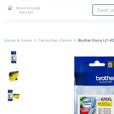
Encres & toners
Réseau
Audio et
Encres & toners
Cartouches d'encre
Brother Encre LC-4