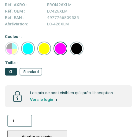
Réf. AXRO :
BROI426XLM
Réf. OEM :
LC426XLM
Réf. EAN :
4977766809535
Abréviation:
LC-426XLM
Couleur :
Taille :
XL
Standard
Les prix ne sont visibles qu'après l'inscription.
Vers le login
Ajouter au panier