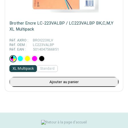
Brother Encre LC-223VALBP / LC223VALBP BK,C,M,Y
XL Multipack
Réf. AXRO :
BROI223XLV
Réf. OEM :
LC223VALBP
Réf. EAN :
5014047566851
XL Multipack
Standard
Ajouter au panier