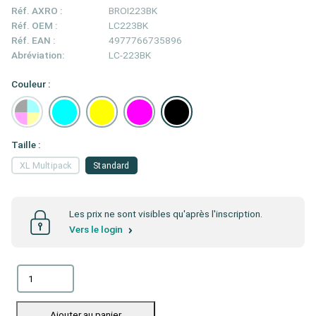
Réf. AXRO :
BROI223BK
Réf. OEM :
LC223BK
Réf. EAN :
4977766735896
Abréviation:
LC-223BK
Couleur :
Taille :
XL Multipack
Standard
Les prix ne sont visibles qu'après l'inscription.
Vers le login
Ajouter au panier