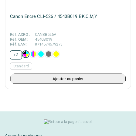
Canon Encre CLI-526 / 4540B019 BK,C,M,Y
Réf. AXRO :
CANBB526V
Réf. OEM :
4540B019
Réf. EAN :
8714574679273
+
3
Standard
Ajouter au panier
Aspects juridiques