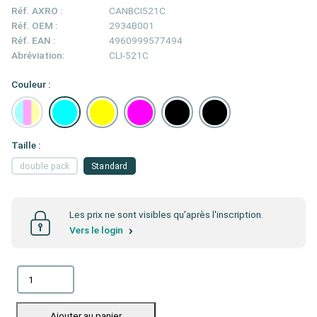
Réf. AXRO :
CANBCI521C
Réf. OEM :
2934B001
Réf. EAN :
4960999577494
Abréviation:
CLI-521C
Couleur :
Taille :
double pack
Standard
Les prix ne sont visibles qu'après l'inscription.
Vers le login
Ajouter au panier