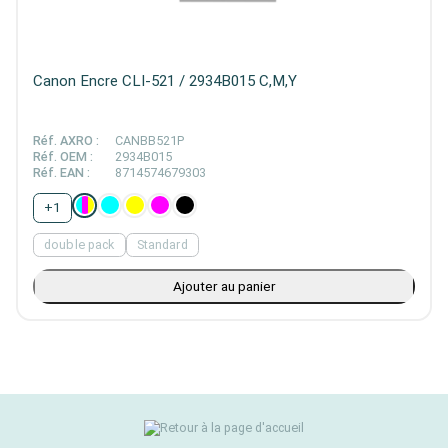
Canon Encre CLI-521 / 2934B015 C,M,Y
Réf. AXRO :
CANBB521P
Réf. OEM :
2934B015
Réf. EAN :
8714574679303
+
1
double pack
Standard
Ajouter au panier