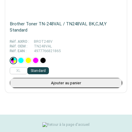
Brother Toner TN-248VAL / TN248VAL BK,C,M,Y
Standard
Réf. AXRO :
BROT248V
Réf. OEM :
TN248VAL
Réf. EAN :
4977766821865
XL
Standard
Ajouter au panier