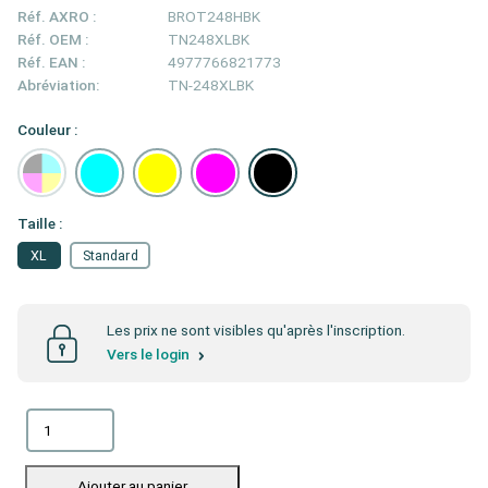
Réf. AXRO :
BROT248HBK
Réf. OEM :
TN248XLBK
Réf. EAN :
4977766821773
Abréviation:
TN-248XLBK
Couleur :
Taille :
XL
Standard
Les prix ne sont visibles qu'après l'inscription.
Vers le login
Ajouter au panier