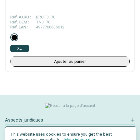
Réf. AXRO :
BROT3170
Réf. OEM :
TN3170
Réf. EAN :
4977766636612
XL
Ajouter au panier
Aspects juridiques
Contact
This website uses cookies to ensure you get the best
experience on our website...
More information
.