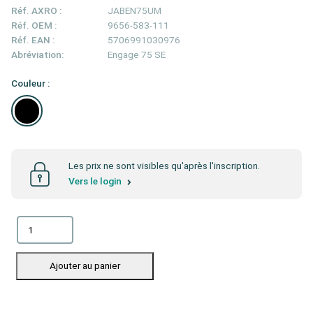
Réf. AXRO :
JABEN75UM
Réf. OEM :
9656-583-111
Réf. EAN :
5706991030976
Abréviation:
Engage 75 SE
Couleur :
Les prix ne sont visibles qu'après l'inscription.
Vers le login
Ajouter au panier