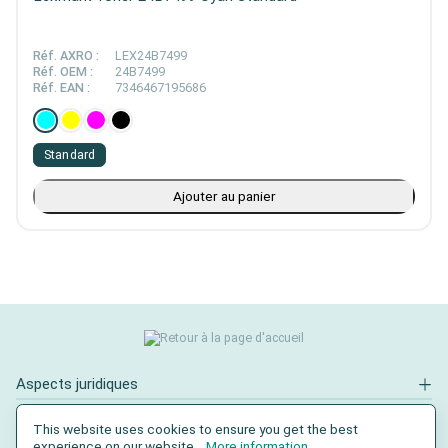
Réf. AXRO :
LEX24B7499
Réf. OEM :
24B7499
Réf. EAN :
7346467195686
Standard
Ajouter au panier
Aspects juridiques
Contact
This website uses cookies to ensure you get the best
experience on our website...
More information
.