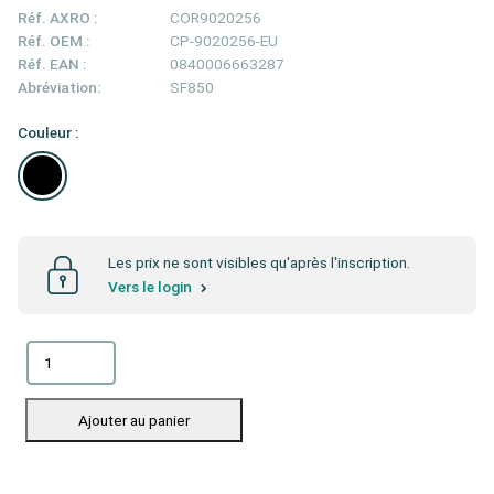
Réf. AXRO :
COR9020256
Réf. OEM :
CP-9020256-EU
Réf. EAN :
0840006663287
Abréviation:
SF850
Couleur :
Les prix ne sont visibles qu'après l'inscription.
Vers le login
Ajouter au panier