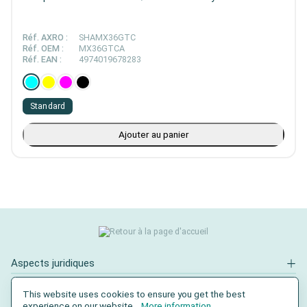
Réf. AXRO :
SHAMX36GTC
Réf. OEM :
MX36GTCA
Réf. EAN :
4974019678283
Standard
Ajouter au panier
Aspects juridiques
Contact
This website uses cookies to ensure you get the best
experience on our website...
More information
.