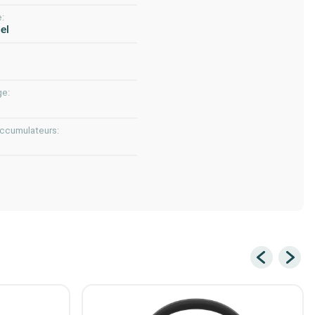
e:
el
ge:
accumulateurs: