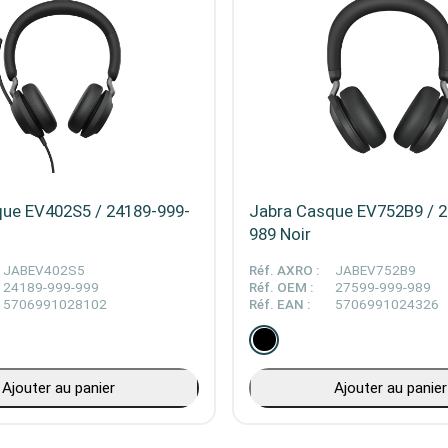
ue EV402S5 / 24189-999-
Jabra Casque EV752B9 / 2
989 Noir
JABEV402S5
Réf. AXRO :
JABEV752B9
24189-999-999
Réf. OEM :
27599-999-989
5706991028102
Réf. EAN :
5706991024326
Ajouter au panier
Ajouter au panier