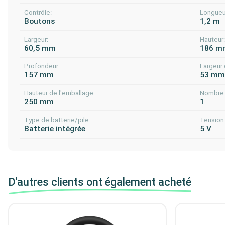
Contrôle:
Longueu
Boutons
1,2 m
Largeur:
Hauteur
60,5 mm
186 m
Profondeur:
Largeur 
157 mm
53 m
Hauteur de l'emballage:
Nombre
250 mm
1
Type de batterie/pile:
Tension 
Batterie intégrée
5 V
D'autres clients ont également acheté