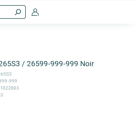
ménagers
Accessoires informatiques
265S3 / 26599-999-999 Noir
265S3
999-999
1022803
S3