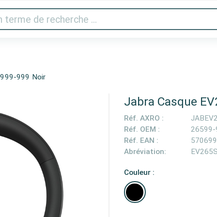
 vidéo
Imprimantes & scanner
Gaming
Appareils 
999-999 Noir
Jabra Casque EV
Réf. AXRO :
JABEV
Réf. OEM :
26599-
Réf. EAN :
570699
Abréviation:
EV265
Couleur :