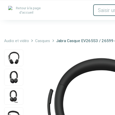
Encres & toners
Réseau
Audio et
Audio et vidéo
Casques
Jabra Casque EV265S3 / 26599-