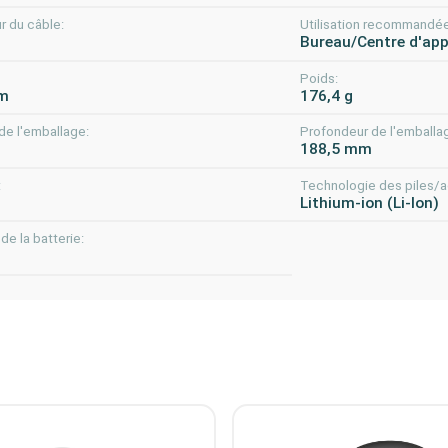
r du câble:
Utilisation recommandé
Bureau/Centre d'app
:
Poids:
m
176,4 g
de l'emballage:
Profondeur de l'emballa
m
188,5 mm
:
Technologie des piles/
Lithium-ion (Li-Ion)
de la batterie: