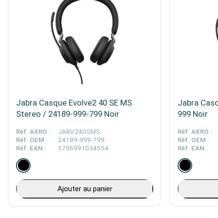
Jabra Casque Evolve2 40 SE MS
Jabra Casq
Stereo / 24189-999-799 Noir
999 Noir
Réf. AXRO :
JABV240SMS
Réf. AXRO :
Réf. OEM :
24189-999-799
Réf. OEM :
Réf. EAN :
5706991034554
Réf. EAN :
Ajouter au panier